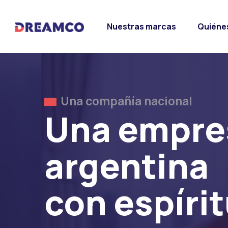
Nuestras marcas
Quiéne
Una compañía nacional
Una compañía nacional
Una empre
argentina
con espírit